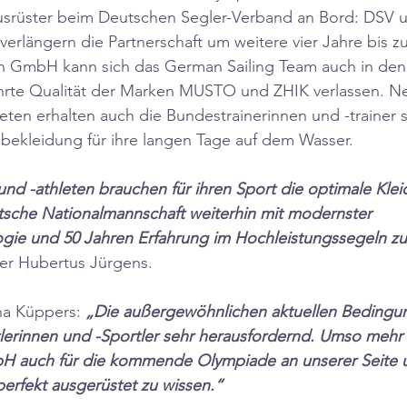
 Ausrüster beim Deutschen Segler-Verband an Bord: DSV u
verlängern die Partnerschaft um weitere vier Jahre bis z
ch GmbH kann sich das German Sailing Team auch in d
hrte Qualität der Marken MUSTO und ZHIK verlassen. N
eten erhalten auch die Bundestrainerinnen und -trainer
ekleidung für ihre langen Tage auf dem Wasser. 
und -athleten brauchen für ihren Sport die optimale Klei
utsche Nationalmannschaft weiterhin mit modernster 
gie und 50 Jahren Erfahrung im Hochleistungssegeln zu 
rer Hubertus Jürgens.
a Küppers: 
„Die außergewöhnlichen aktuellen Bedingu
lerinnen und -Sportler sehr herausfordernd. Umso mehr f
bH auch für die kommende Olympiade an unserer Seite 
perfekt ausgerüstet zu wissen.“ 