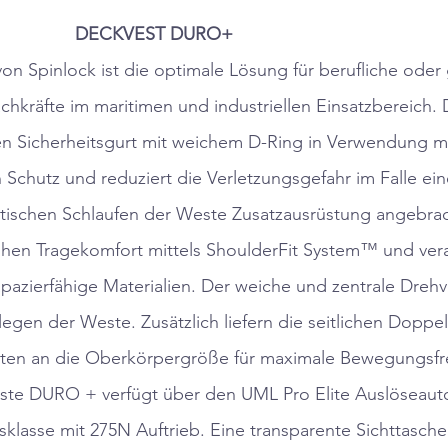
DECKVEST DURO+
 Spinlock ist die optimale Lösung für berufliche oder
chkräfte im maritimen und industriellen Einsatzbereich.
n Sicherheitsgurt mit weichem D-Ring in Verwendung mi
n Schutz und reduziert die Verletzungsgefahr im Falle ein
ischen Schlaufen der Weste Zusatzausrüstung angebra
ohen Tragekomfort mittels ShoulderFit System™ und vera
pazierfähige Materialien. Der weiche und zentrale Drehv
legen der Weste. Zusätzlich liefern die seitlichen Doppe
iten an die Oberkörpergröße für maximale Bewegungsfre
ste DURO + verfügt über den UML Pro Elite Auslöseaut
ngsklasse mit 275N Auftrieb. Eine transparente Sichttasche