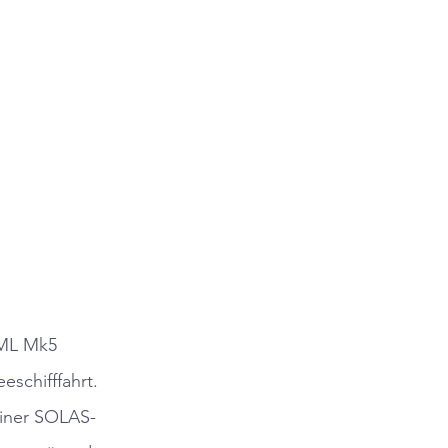
UML Mk5
eschifffahrt.
einer SOLAS-