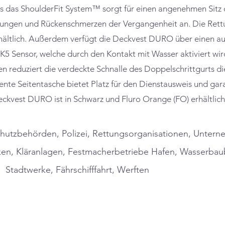
s das ShoulderFit System™ sorgt für einen angenehmen Sitz 
ngen und Rückenschmerzen der Vergangenheit an. Die Rettu
hältlich. Außerdem verfügt die Deckvest DURO über einen a
Sensor, welche durch den Kontakt mit Wasser aktiviert wird
nen reduziert die verdeckte Schnalle des Doppelschrittgurts d
nte Seitentasche bietet Platz für den Dienstausweis und gara
eckvest DURO ist in Schwarz und Fluro Orange (FO) erhältlich
hutzbehörden, Polizei, Rettungsorganisationen, Unter
n, Kläranlagen, Festmacherbetriebe Hafen, Wasserbaub
Stadtwerke, Fährschifffahrt, Werften