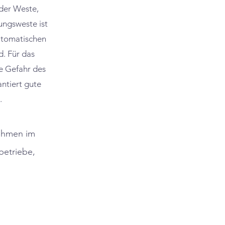
der Weste,
ngsweste ist
utomatischen
. Für das
ie Gefahr des
ntiert gute
.
nehmen im
etriebe,