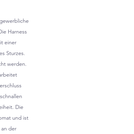
 gewerbliche
 Die Harness
t einer
es Sturzes.
cht werden.
rbeitet
erschluss
lschnallen
iheit. Die
omat und ist
 an der