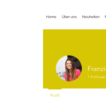
Home
Über uns
Neuheiten
Franz
1
Follower
Profil